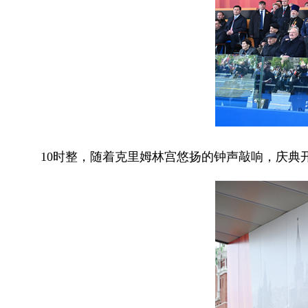
10时整，随着克里姆林宫悠扬的钟声敲响，庆