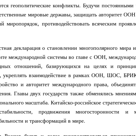
ются геополитические конфликты. Будучи постоянными
ветственные мировые державы, защищать авторитет ООН
й миропорядок, противодействовать всяческим проявле
стная декларация о становлении многополярного мира 
ите международной системы во главе с ООН, междунаро
одных отношений, базирующихся на целях и принци
и, укреплять взаимодействие в рамках ООН, ШОС, БРИК
тройство и авторитет международного права, объединя
ения. Главы двух государств также обменялись мнения
нального масштаба. Китайско-российское стратегическо
 стабильности, продвижения многосторонности и 
бильности и трансформаций в мире.