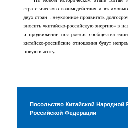
На новом историческом этапе Китай и
стратегического взаимодействия и взаимовы
двух стран，неуклонное продвигать долгосроч
вносить «китайско-российскую энергию» в нац
и продвижение построения сообщества един
китайско-российские отношения будут непре
новую высоту.
Посольство Китайской Народной 
Российской Федерации