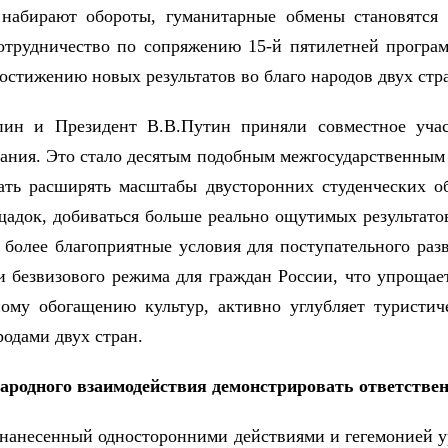
и набирают обороты, гуманитарные обмены становятся 
сотрудничество по сопряжению 15-й пятилетней програ
достижению новых результатов во благо народов двух стр
пин и Президент В.В.Путин приняли совместное учас
вания. Это стало десятым подобным межгосударственным 
ать расширять масштабы двусторонних студенческих об
щадок, добиваться больше реально ощутимых результатов
се более благоприятные условия для поступательного ра
ии безвизового режима для граждан России, что упроща
ому обогащению культур, активно углубляет туристиче
родами двух стран.
ародного взаимодействия демонстрировать ответстве
 нанесенный односторонними действиями и гегемонией 