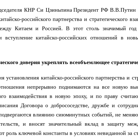
едседателя КНР Си Цзиньпина Президент РФ В.В.Путин 
китайско-российского партнерства и стратегического вз
между Китаем и Россией. В этот столь значимый го
и вступление китайско-российских отношений в нов
ческого доверия укреплять всеобъемлющее стратегиче
ия установления китайско-российского партнерства и ст
тношения непрерывно поднимаются на все новую высо
кого взаимодействия в новую эпоху, и по праву счита
писания Договора о добрососедстве, дружбе и сотруд
подвергаются влиянию сиюминутных событий, не меняю
тельств, и вносят значительный вклад в защиту ме
т роль ключевой константы в условиях невиданной за 