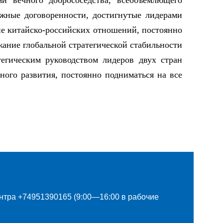
и вечного добрососедства, всеобъемлющего
ажные договоренности, достигнутые лидерами
ие китайско-российских отношений, постоянно
жание глобальной стратегической стабильности
егическим руководством лидеров двух стран
ого развития, постоянно подниматься на все
нтра +74951390165 (9:00—16:00 в рабочие