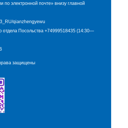
и по электронной почте» внизу главной
MOW3_RU/qianzhengyewu
о отдела Посольства +74999518435 (14:30—
6
 права защищены