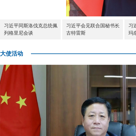
习近平同斯洛伐克总统佩
习近平会见联合国秘书长
习
列格里尼会谈
古特雷斯
玛
大使活动