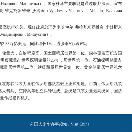
 Валентина Ивановна Матвиенко）。国家杜马主要职能是通过联邦法律、宣布
沃洛金（Vyacheslav Viktorovich Volodin, Вячеслав
最高执行机关。现任政府总理为米哈伊尔·弗拉基米罗维奇·米舒斯京
аил Владимирович Мишустин）。
2.55万亿美元，同比增长1%，通胀率约为5.6%。
，储量大，自给程度高。国土面积居世界第一位。森林覆盖面积占国
已探明蕴藏量占世界探明储量的25％，居世界第一位。石油探明储量占
蕴藏量居世界第二位。铁蕴藏量居世界第一位。黄金储量居世界第六
装力量在苏联武装力量驻俄罗斯部队基础上正式组建。目前，俄罗斯武装
略火箭兵、空降兵等独立兵种组成。总统是武装力量最高统帅，国防
量作战指挥机关。
外国人来华办事须知 / Visit China