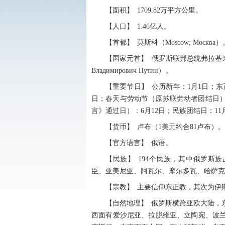
【面积】 1709.82万平方公里。
【人口】 1.46亿人。
【首都】 莫斯科（Moscow; Москв
【国家元首】 俄罗斯联邦总统弗拉基米尔·弗拉基米罗
Владимирович Путин）。
【重要节日】 公历新年：1月1日；东
日；春天与劳动节（原苏联劳动者团结日）
言》通过日）：6月12日；民族团结日：11
【货币】 卢布（1美元约合81卢布）。
【官方语言】 俄语。
【民族】 194个民族，其中俄罗斯
臣、亚美尼亚、阿瓦尔、摩尔多瓦、哈萨克
【宗教】 主要信仰东正教，其次为伊
【自然地理】 俄罗斯横跨亚欧大陆，东
西面有爱沙尼亚、拉脱维亚、立陶宛、波