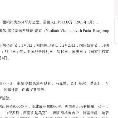
а）。面积约为2561平方公里。常住人口约1330万（2025年1月）。
维奇·普京（Vladimir Vladimirovich Putin, Владимир
正教圣诞节：1月7日；祖国保卫者日：2月23日；国际妇女节：3月8
：5月1日；伟大卫国战争胜利日：5月9日；国庆日（《国家主权宣
月4日。
族占77.7％，主要少数民族有鞑靼、乌克兰、巴什基尔、楚瓦什、车
、阿塞拜疆、白俄罗斯等族。
斯兰教。
西最长9000公里，南北最宽4000公里。邻国西北面有挪威、芬兰，
兰、白俄罗斯，西南面是乌克兰，南面有格鲁吉亚、阿塞拜疆、哈萨