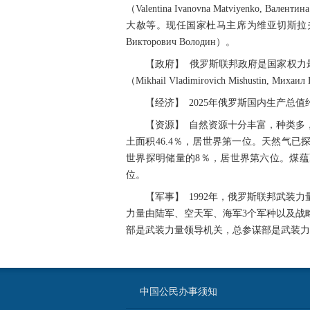
（Valentina Ivanovna Matviyenko,
大赦等。现任国家杜马主席为维亚切斯拉夫·维克托罗维奇·
Викторович Володин）。
【政府】 俄罗斯联邦政府是国家权力
（Mikhail Vladimirovich Mishustin, Мих
【经济】 2025年俄罗斯国内生产总值约
【资源】 自然资源十分丰富，种类多
土面积46.4％，居世界第一位。天然气
世界探明储量的8％，居世界第六位。煤
位。
【军事】 1992年，俄罗斯联邦武
力量由陆军、空天军、海军3个军种以及战
部是武装力量领导机关，总参谋部是武装力
中国公民办事须知