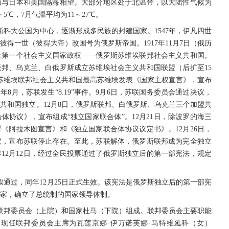
面与日本和美国隔海相望。大部分地区处于北温带，以大陆性气候为
5℃，7月气温平均为11～27℃。
莫斯科大公国为中心，逐渐形成多民族的封建国家。1547年，伊凡四世
彼得一世（彼得大帝）改国号为俄罗斯帝国。1917年11月7日（俄历
界上第一个社会主义国家政权——俄罗斯苏维埃联邦社会主义共和国。
加索联邦、乌克兰、白俄罗斯成立苏维埃社会主义共和国联盟（后扩至15
罗斯苏维埃联邦社会主义共和国最高苏维埃发表《国家主权宣言》，宣布
1年8月，苏联发生“8.19”事件。9月6日，苏联国务委员会通过决议，
共和国独立。12月8日，俄罗斯联邦、白俄罗斯、乌克兰三个加盟共
体协议》，宣布组成“独立国家联合体”。12月21日，除波罗的海三
署《阿拉木图宣言》和《独立国家联合体协议议定书》。12月26日，
议，宣布苏联停止存在。至此，苏联解体，俄罗斯联邦成为完全独立
年12月12日，经过全民投票通过了俄罗斯独立后的第一部宪法，规定
民投票通过，同年12月25日正式生效。该宪法是俄罗斯独立后的第一部宪
家，确立了总统制的国家领导体制。
联邦委员会（上院）和国家杜马（下院）组成。联邦委员会主要职能
现任联邦委员会主席为瓦莲京娜·伊万诺芙娜·马特维延科（女）