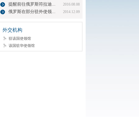
提醒前往俄罗斯符拉迪...
2016.08.08
俄罗斯在部分驻外使领...
2014.12.09
外交机构
驻该国使领馆
该国驻华使领馆