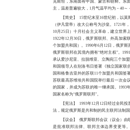
克斯坦，东南面有中国、蒙古和朝鲜。东
主，温差普遍较大，1月气温平均为－40～－
【简史】 15世纪末至16世纪初，以
（伊凡雷帝）改大公称号为沙皇。1721年，
10月25日）十月社会主义革命，建立世
1922年12月30日，俄罗斯联邦、外高
个加盟共和国）。1990年6月12日，俄
俄罗斯联邦在其境内拥有“绝对主权”。199
承认爱沙尼亚、拉脱维亚、立陶宛三个加盟
和国领导人在别洛韦日签署《独立国家联合
国和格鲁吉亚外的苏联11个加盟共和国签
苏联最高苏维埃共和国院举行最后一次会
的国家，并成为苏联的唯一继承国。1993
国家名称为“俄罗斯联邦”。
【宪法】 1993年12月12日经过全
法，规定俄罗斯是共和制的民主联邦法制国
【议会】 俄罗斯联邦会议（议会）由
是批准联邦法律、联邦主体边界变更等。