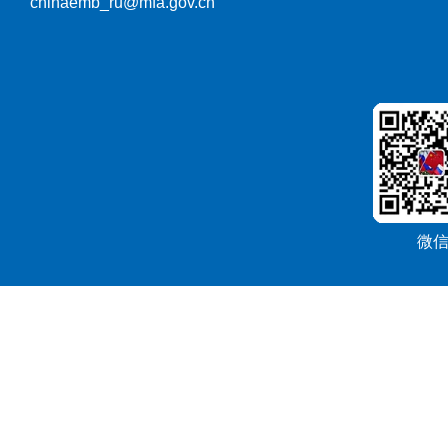
chinaemb_ru@mfa.gov.cn
微