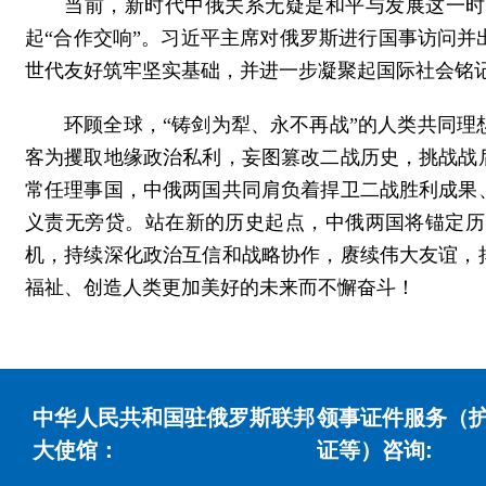
当前，新时代中俄关系无疑是和平与发展这一时
起“合作交响”。习近平主席对俄罗斯进行国事访问并
世代友好筑牢坚实基础，并进一步凝聚起国际社会铭
环顾全球，“铸剑为犁、永不再战”的人类共同
客为攫取地缘政治私利，妄图篡改二战历史，挑战战
常任理事国，中俄两国共同肩负着捍卫二战胜利成果
义责无旁贷。站在新的历史起点，中俄两国将锚定历
机，持续深化政治互信和战略协作，赓续伟大友谊，
福祉、创造人类更加美好的未来而不懈奋斗！
中华人民共和国驻俄罗斯联邦
领事证件服务（
大使馆：
证等）咨询: