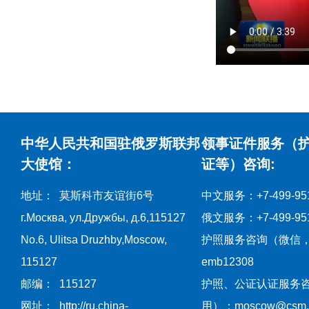
中华人民共和国驻俄罗斯联邦
领事证件服务（
大使馆：
证等）咨询:
地址： 莫斯科市友谊街6号
中文服务：+7-499-951
г.Москва, ул.Дружбы, д.6,115127
俄文服务：+7-499-951
No.6, Ulitsa Druzhby,Moscow,
护照服务咨询（微信
115127
emb12308
邮编： 115127
护照、公证认证服务
网址： http://ru.china-
用）：moscow@csm.mf