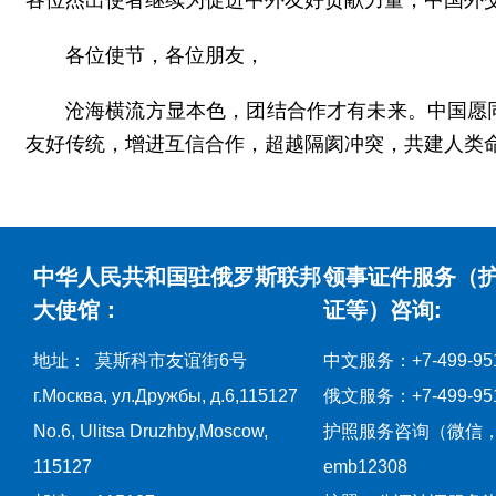
各位杰出使者继续为促进中外友好贡献力量，中国外
各位使节，各位朋友，
沧海横流方显本色，团结合作才有未来。中国愿
友好传统，增进互信合作，超越隔阂冲突，共建人类
中华人民共和国驻俄罗斯联邦
领事证件服务（
大使馆：
证等）咨询:
地址： 莫斯科市友谊街6号
中文服务：+7-499-951
г.Москва, ул.Дружбы, д.6,115127
俄文服务：+7-499-951
No.6, Ulitsa Druzhby,Moscow,
护照服务咨询（微信
115127
emb12308