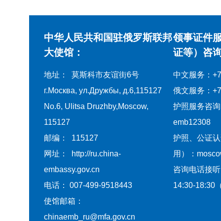
中华人民共和国驻俄罗斯联邦
领事证件
大使馆：
证等）咨询
地址： 莫斯科市友谊街6号
中文服务：+7-4
г.Москва, ул.Дружбы, д.6,115127
俄文服务：+7-4
No.6, Ulitsa Druzhby,Moscow,
护照服务咨询
115127
emb12308
邮编： 115127
护照、公证认
网址： http://ru.china-
用）：moscow@
embassy.gov.cn
咨询电话接听
电话： 007-499-9518443
14:30-18
使馆邮箱：
chinaemb_ru@mfa.gov.cn