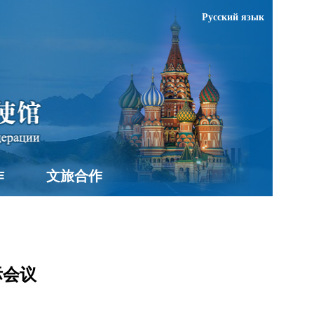
Русский язык
作
文旅合作
际会议