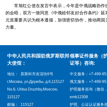
常旭红公使在发言中表示，今年是中俄战略协作伙
的会晤，双方一致同意《中俄睦邻友好合作条约》延
元首重要共识为根本遵循，加强密切协作，推动两国
力量。
中华人民共和国驻俄罗斯联邦
领事证件服务（
大使馆：
证等）咨询:
地址： 莫斯科市友谊街6号
中文服务：+7-499-951
г.Москва, ул.Дружбы, д.6,115127
俄文服务：+7-499-951
No.6, Ulitsa Druzhby,Moscow,
护照服务咨询（微信
115127
emb12308
邮编： 115127
护照、公证认证服务