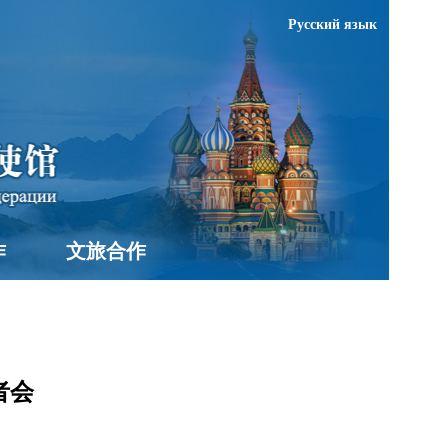
Русский язык
作
文旅合作
者会