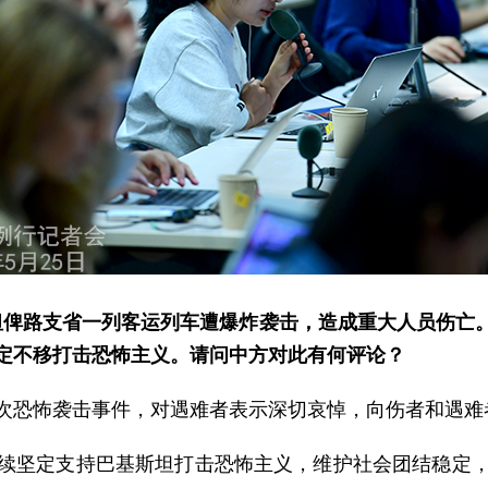
坦俾路支省一列客运列车遭爆炸袭击，造成重大人员伤亡
定不移打击恐怖主义。请问中方对此有何评论？
次恐怖袭击事件，对遇难者表示深切哀悼，向伤者和遇难
续坚定支持巴基斯坦打击恐怖主义，维护社会团结稳定